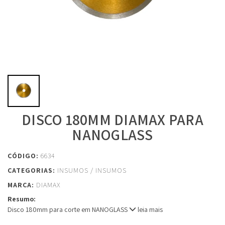
MENU
DISCO 180MM DIAMAX PARA
Home
NANOGLASS
Sobre
CÓDIGO:
6634
CATEGORIAS:
INSUMOS
/
INSUMOS
MARCA:
DIAMAX
Produtos
Resumo:
Disco 180mm para corte em NANOGLASS
leia mais