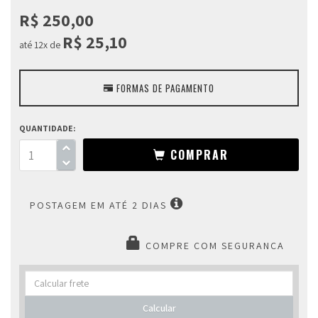
Distribuidores
R$ 250,00
R$ 25,10
até 12x de
Contato
FORMAS DE PAGAMENTO
Máquinas
QUANTIDADE:
Loja
COMPRAR
Virtual
POSTAGEM EM ATÉ 2 DIAS
COMPRE COM SEGURANÇA
Calcular
frete
Calcular