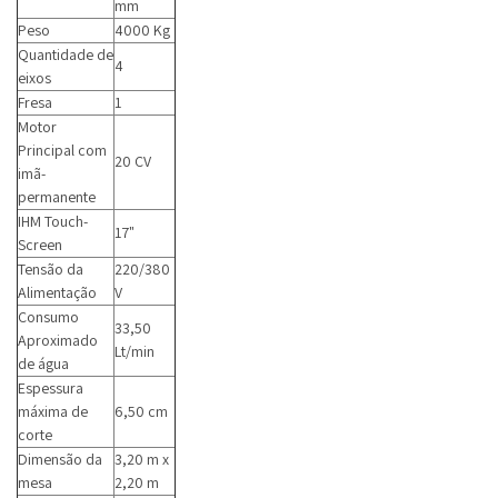
mm
Peso
4000 Kg
Quantidade de
4
eixos
Fresa
1
Motor
Principal com
20 CV
imã-
permanente
IHM Touch-
17"
Screen
Tensão da
220/380
Alimentação
V
Consumo
33,50
Aproximado
Lt/min
de água
Espessura
máxima de
6,50 cm
corte
Dimensão da
3,20 m x
mesa
2,20 m