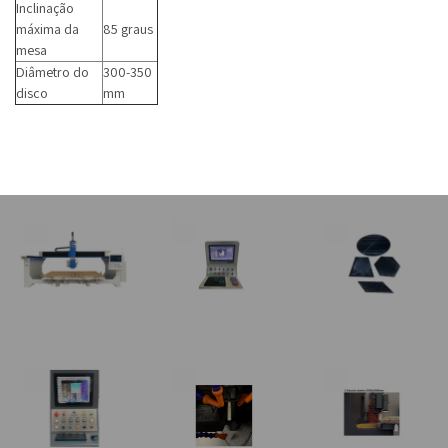
Inclinação
máxima da
85 graus
mesa
Diâmetro do
300-350
disco
mm