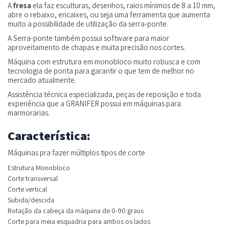
Distribuidores
A
fresa
ela faz esculturas, desenhos, raios mínimos de 8 a 10 mm,
abre o rebaixo, encaixes, ou seja uma ferramenta que aumenta
muito a possibilidade de utilização da serra-ponte.
Contato
A Serra-ponte também possui software para maior
aproveitamento de chapas e muita precisão nos cortes.
Máquina com estrutura em monobloco muito robusca e com
Máquinas
tecnologia de ponta para garantir o que tem de melhor no
mercado atualmente.
Assistência técnica especializada, peças de reposição e toda
experiência que a GRANIFER possui em máquinas para
Loja
marmorarias.
Virtual
Característica:
Máquinas pra fazer múltiplos tipos de corte
Estrutura Monobloco
Corte transversal
Corte vertical
Subida/descida
Rotação da cabeça da máquina de 0-90 graus
Corte para meia esquadria para ambos os lados