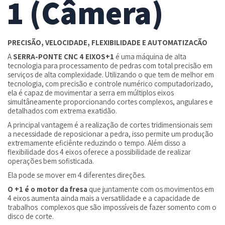
1 (Câmera)
PRECISÃO, VELOCIDADE, FLEXIBILIDADE E AUTOMATIZAÇÃO
A
SERRA-PONTE CNC 4 EIXOS+1
é uma máquina de alta
tecnologia para processamento de pedras com total precisão em
serviços de alta complexidade. Utilizando o que tem de melhor em
MENU
tecnologia, com precisão e controle numérico computadorizado,
ela é capaz de movimentar a serra em múltiplos eixos
simultâneamente proporcionando cortes complexos, angulares e
detalhados com extrema exatidão.
Home
A principal vantagem é a realização de cortes tridimensionais sem
a necessidade de reposicionar a pedra, isso permite um produção
extremamente eficiênte reduzindo o tempo. Além disso a
flexibilidade dos 4 eixos oferece a possibilidade de realizar
Sobre
operações bem sofisticada.
Ela pode se mover em 4 diferentes direções.
Produtos
O +1 é o motor da fresa
que juntamente com os movimentos em
4 eixos aumenta ainda mais a versatilidade e a capacidade de
trabalhos complexos que são impossíveis de fazer somento com o
disco de corte.